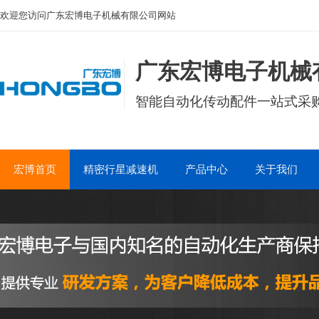
欢迎您访问广东宏博电子机械有限公司网站
广东宏博电子机械
智能自动化传动配件一站式采
宏博首页
精密行星减速机
产品中心
关于我们