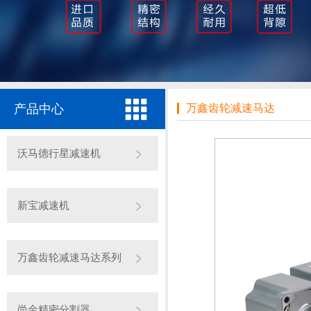
产品中心
万鑫齿轮减速马达
沃马德行星减速机
新宝减速机
万鑫齿轮减速马达系列
尚金精密分割器