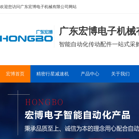
欢迎您访问广东宏博电子机械有限公司网站
广东宏博电子机械
智能自动化传动配件一站式采
宏博首页
精密行星减速机
产品中心
关于我们