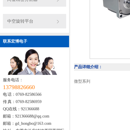
中空旋转平台
联系宏博电子
产品详细介绍：
服务电话：
微型系列
13798826660
电 话：0769-82586566
传 真：0769-82586959
QQ在线：921366688
邮箱：921366688@qq.com
邮箱：gd_hongbo@163.com