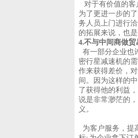
对于有价值的客
为了更进一步的了
务人员上门进行洽
的拓展来说，也是
4.不与中间商做贸
有一部分企业也
密行星减速机的需
作来获得差价，对
间。因为这样的中
了获得他的利益，
说是非常渺茫的，
义。
为客户服务，提
标; 为企业拿下