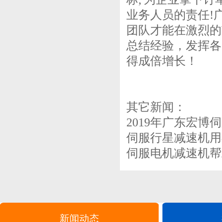
业务人员的责任!
团队才能在激烈的
总结经验，发挥各
得成倍增长！
其它新闻：
2019年广东宏
伺服行星减速机用
伺服电机减速机帮
新闻动态