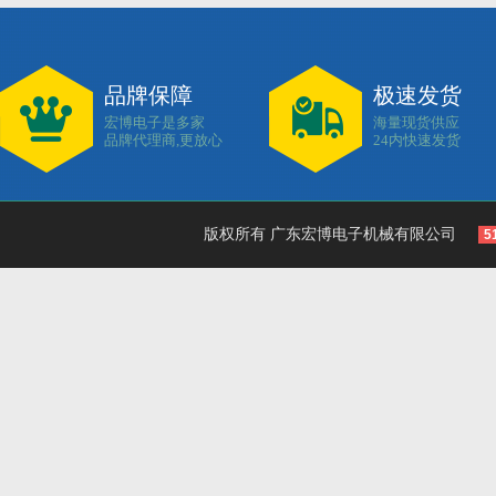
品牌保障
极速发货
宏博电子是多家
海量现货供应
品牌代理商,更放心
24内快速发货
版权所有 广东宏博电子机械有限公司
5